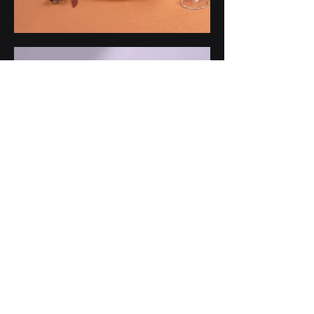
Copyright © 2024 Ferdiam S.r.l. All rights
reserved. MADE IN ITALY -
info@ferdiam.it