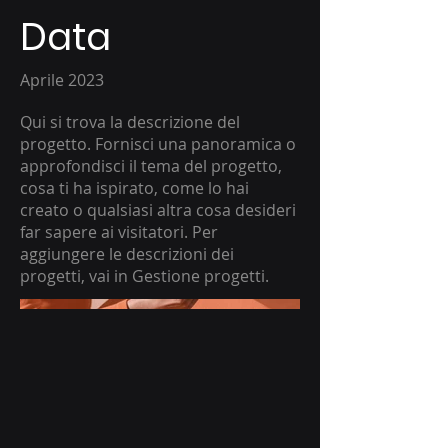
Data
Aprile 2023
Qui si trova la descrizione del
progetto. Fornisci una panoramica o
approfondisci il tema del progetto,
cosa ti ha ispirato, come lo hai
creato o qualsiasi altra cosa desideri
far sapere ai visitatori. Per
aggiungere le descrizioni dei
progetti, vai in Gestione progetti.